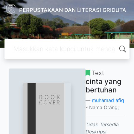
PERPUSTAKAAN DAN LITERASI GRIDUTA
Text
cinta yang
bertuhan
muhamad afiq
- Nama Orang;
Tidak Tersedia
Deskripsi