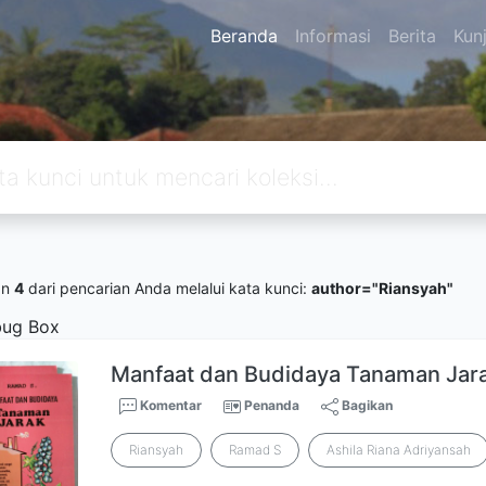
Beranda
Informasi
Berita
Kun
an
4
dari pencarian Anda melalui kata kunci:
author="Riansyah"
ug Box
Manfaat dan Budidaya Tanaman Jar
Komentar
Penanda
Bagikan
Riansyah
Ramad S
Ashila Riana Adriyansah