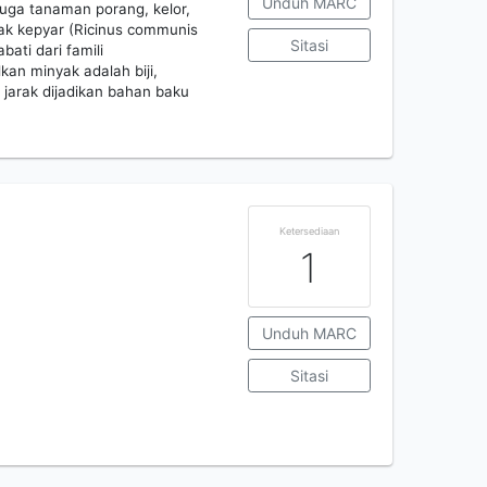
Unduh MARC
uga tanaman porang, kelor,
ak kepyar (Ricinus communis
Sitasi
bati dari famili
an minyak adalah biji,
jarak dijadikan bahan baku
Ketersediaan
1
Unduh MARC
Sitasi