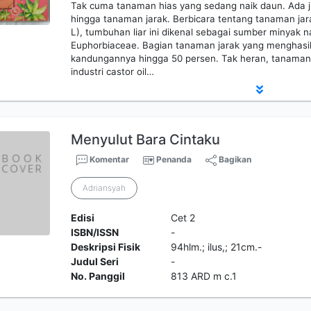
Tak cuma tanaman hias yang sedang naik daun. Ada j
hingga tanaman jarak. Berbicara tentang tanaman jar
L), tumbuhan liar ini dikenal sebagai sumber minyak na
Euphorbiaceae. Bagian tanaman jarak yang menghasilk
kandungannya hingga 50 persen. Tak heran, tanaman 
industri castor oil…
Menyulut Bara Cintaku
Komentar
Penanda
Bagikan
Adriansyah
Edisi
Cet 2
ISBN/ISSN
-
Deskripsi Fisik
94hlm.; ilus,; 21cm.-
Judul Seri
-
No. Panggil
813 ARD m c.1