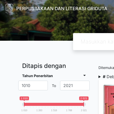
PERPUSTAKAAN DAN LITERASI GRIDUTA
Ditapis dengan
Ditemuk
Tahun Penerbitan
#
Deb
To
1 010
2 021
1 010
1 263
1 516
1 768
2 021