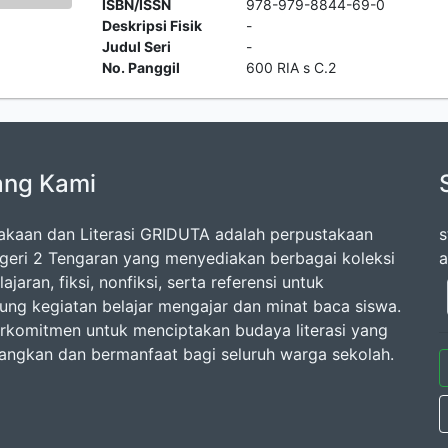
ISBN/ISSN
978-979-8844-69-0
Deskripsi Fisik
-
Judul Seri
-
No. Panggil
600 RIA s C.2
ang Kami
akaan dan Literasi GRIDUTA adalah perpustakaan
s
eri 2 Tengaran yang menyediakan berbagai koleksi
a
ajaran, fiksi, nonfiksi, serta referensi untuk
ng kegiatan belajar mengajar dan minat baca siswa.
rkomitmen untuk menciptakan budaya literasi yang
ngkan dan bermanfaat bagi seluruh warga sekolah.