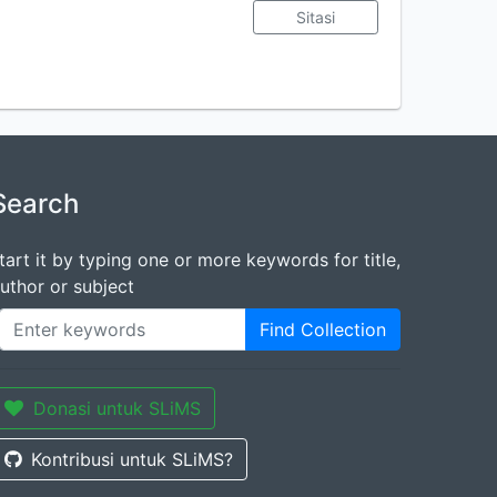
Sitasi
Search
tart it by typing one or more keywords for title,
uthor or subject
Find Collection
Donasi untuk SLiMS
Kontribusi untuk SLiMS?