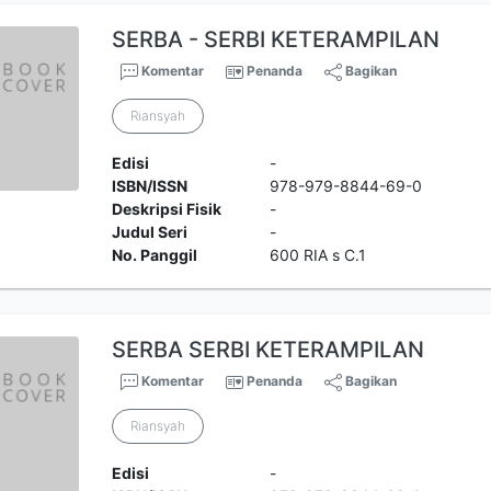
SERBA - SERBI KETERAMPILAN
Komentar
Penanda
Bagikan
Riansyah
Edisi
-
ISBN/ISSN
978-979-8844-69-0
Deskripsi Fisik
-
Judul Seri
-
No. Panggil
600 RIA s C.1
SERBA SERBI KETERAMPILAN
Komentar
Penanda
Bagikan
Riansyah
Edisi
-