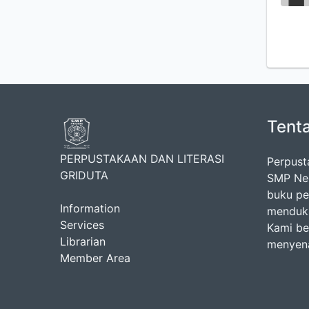
Tent
PERPUSTAKAAN DAN LITERASI
Perpust
GRIDUTA
SMP Neg
buku pel
Information
menduku
Services
Kami be
Librarian
menyena
Member Area