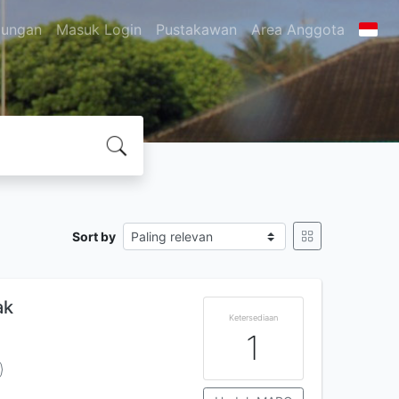
jungan
Masuk Login
Pustakawan
Area Anggota
Sort by
ak
Ketersediaan
1