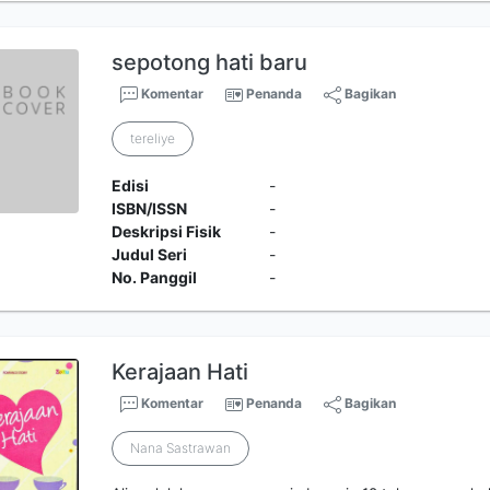
sepotong hati baru
Komentar
Penanda
Bagikan
tereliye
Edisi
-
ISBN/ISSN
-
Deskripsi Fisik
-
Judul Seri
-
No. Panggil
-
Kerajaan Hati
Komentar
Penanda
Bagikan
Nana Sastrawan