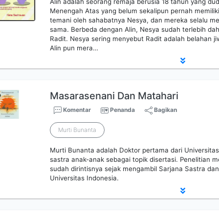
Alin adalah seorang remaja berusia 18 tahun yang du
Menengah Atas yang belum sekalipun pernah memiliki p
temani oleh sahabatnya Nesya, dan mereka selalu m
sama. Berbeda dengan Alin, Nesya sudah terlebih da
Radit. Nesya sering menyebut Radit adalah belahan j
Alin pun mera…
Masarasenani Dan Matahari
Komentar
Penanda
Bagikan
Murti Bunanta
Murti Bunanta adalah Doktor pertama dari Universitas
sastra anak-anak sebagai topik disertasi. Penelitian
sudah dirintisnya sejak mengambil Sarjana Sastra dan 
Universitas Indonesia.