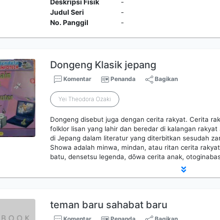
Deskripsi Fisik
-
Judul Seri
-
No. Panggil
-
Dongeng Klasik jepang
Komentar
Penanda
Bagikan
Yei Theodora Ozaki
Dongeng disebut juga dengan cerita rakyat. Cerita rak
folklor lisan yang lahir dan beredar di kalangan rakya
di Jepang dalam literatur yang diterbitkan sesudah 
Showa adalah minwa, mindan, atau ritan cerita rakyat, 
batu, densetsu legenda, dōwa cerita anak, otoginab
teman baru sahabat baru
Komentar
Penanda
Bagikan