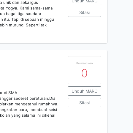
Unduh MARC
 unik dan sekaligus
kota Yogya. Kami sama-sama
Sitasi
up bagai tiga saudara
n itu. Tapi di sebuah minggu
lebih murung. Seperti tak
Ketersediaan
0
Unduh MARC
ar di SMA
anggar sederet peraturan.Dia
Sitasi
 biarkan mengetahui rumahnya.
 angkatan baru, membuat seisi
kolah yang selama ini dikenal