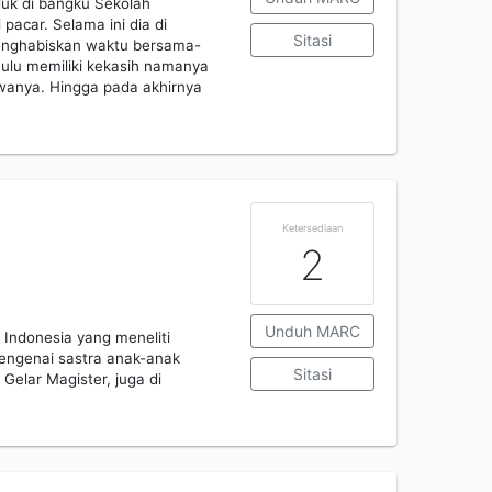
duk di bangku Sekolah
acar. Selama ini dia di
Sitasi
enghabiskan waktu bersama-
hulu memiliki kekasih namanya
iwanya. Hingga pada akhirnya
Ketersediaan
2
Unduh MARC
 Indonesia yang meneliti
 mengenai sastra anak-anak
Sitasi
Gelar Magister, juga di