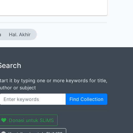
a
Hal. Akhir
Search
tart it by typing one or more keywords for title,
uthor or subject
Find Collection
Donasi untuk SLiMS