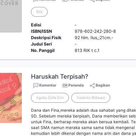
Rifa
Edisi
-
ISBN/ISSN
978-602-242-280-8
Deskripsi Fisik
92 hlm. Ilus,;21cm.-
Judul Seri
-
No. Panggil
813 RIK t c.1
Haruskah Terpisah?
Komentar
Penanda
Bagikan
Agista Zulfa Dini
Yulianto Wibowo
Dana dan Fina,mereka adalah dua sahabat yang ditakd
SD. Sebelum mereka berpisah, Dana memberikan seb
untuk Fina, berharap mereka akan bersua kembali. T
saat SMA namun meraka sama sama tidak mengenal s
kemudian lebih dikenal dengan nama arin dan dana y