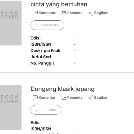
cinta yang bertuhan
Komentar
Penanda
Bagikan
muhamad afiq
Edisi
-
ISBN/ISSN
-
Deskripsi Fisik
-
Judul Seri
-
No. Panggil
-
Dongeng klasik jepang
Komentar
Penanda
Bagikan
yei theodora
Edisi
-
ISBN/ISSN
-