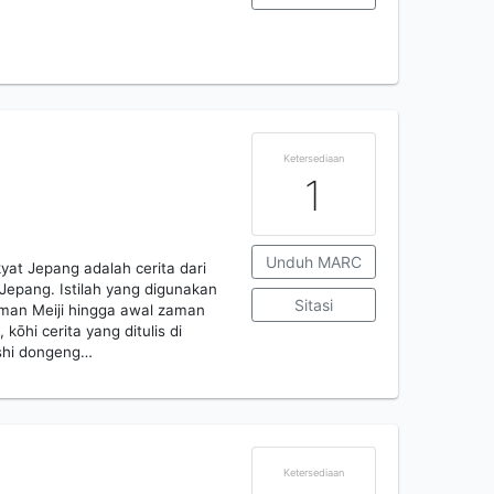
Ketersediaan
1
Unduh MARC
yat Jepang adalah cerita dari
t Jepang. Istilah yang digunakan
Sitasi
zaman Meiji hingga awal zaman
kōhi cerita yang ditulis di
ashi dongeng…
Ketersediaan