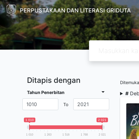
PERPUSTAKAAN DAN LITERASI GRIDUTA
Ditapis dengan
Ditemuk
Tahun Penerbitan
#
Deb
To
1 010
2 021
1 010
1 263
1 516
1 768
2 021