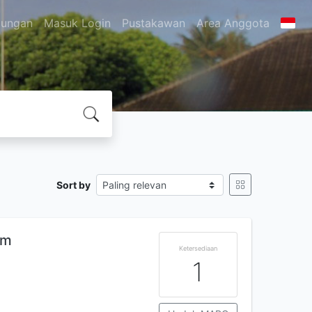
jungan
Masuk Login
Pustakawan
Area Anggota
Sort by
am
Ketersediaan
1