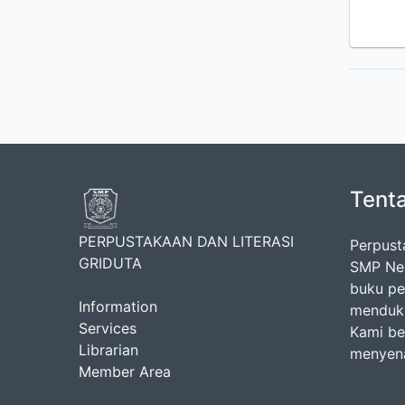
Tent
PERPUSTAKAAN DAN LITERASI
Perpust
GRIDUTA
SMP Neg
buku pel
Information
menduku
Services
Kami be
Librarian
menyena
Member Area