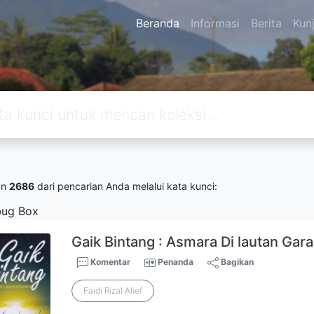
Beranda
Informasi
Berita
Kun
an
2686
dari pencarian Anda melalui kata kunci:
ug Box
Gaik Bintang : Asmara Di lautan Gar
Komentar
Penanda
Bagikan
Faidi Rizal Alief