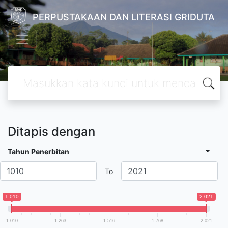
PERPUSTAKAAN DAN LITERASI GRIDUTA
Ditapis dengan
Tahun Penerbitan
To
1 010
2 021
1 010
1 263
1 516
1 768
2 021